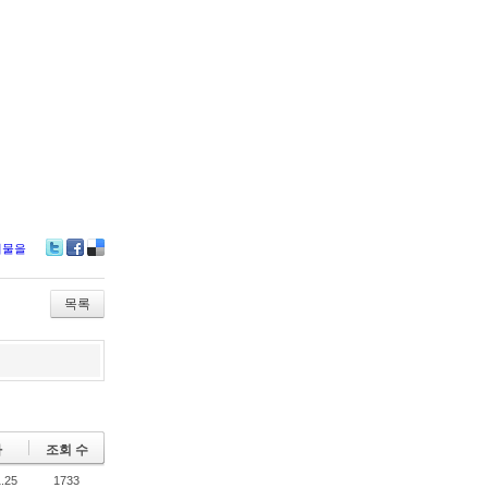
시물을
Tw
Fa
De
itte
ce
lici
r
bo
ou
목록
ok
s
짜
조회 수
.25
1733