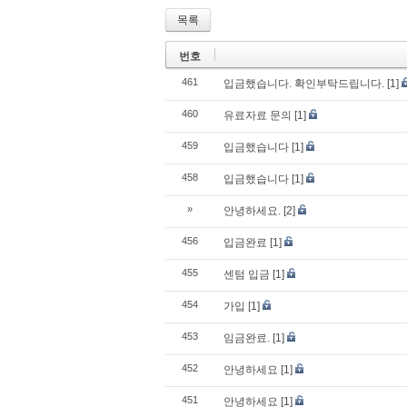
목록
번호
461
입금했습니다. 확인부탁드립니다.
[1]
460
유료자료 문의
[1]
459
입금했습니다
[1]
458
입금했습니다
[1]
»
안녕하세요.
[2]
456
입금완료
[1]
455
센텀 입금
[1]
454
가입
[1]
453
임금완료.
[1]
452
안녕하세요
[1]
451
안녕하세요
[1]