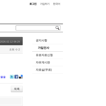
로그인
가입하기
한국어
공지사항
2026.02.12 08:29
가입인사
조회 수:2
유료자료신청
자유게시판
자료실(무료)
시물을
Tw
Fa
De
itte
ce
lici
r
bo
ou
목록
ok
s