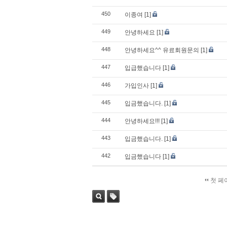
450
이종여
[1]
449
안녕하세요
[1]
448
안녕하세요^^ 유료회원문의
[1]
447
입급했습니다
[1]
446
가입인사
[1]
445
입금했습니다.
[1]
444
안녕하세요!!!
[1]
443
입금했습니다.
[1]
442
입금했습니다
[1]
첫 페
검색
태그